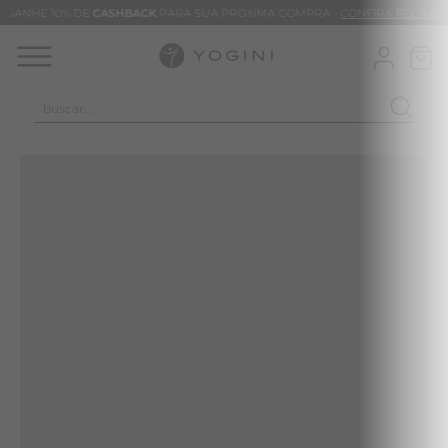
GANHE 10% DE
CASHBACK
PARA SUA PRÓXIMA COMPRA -
CONFIRA REGRAS
buscar...
TERMOS MAIS BUSCADOS
CALÇA
CLEO
BLUSAS
VESTIDOS
BAMBU
MACACÃO
BARRA
TIE DYE