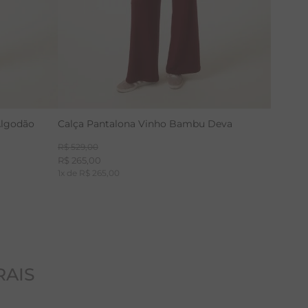
Algodão
Calça Pantalona Vinho Bambu Deva
R$
529
,
00
R$
265
,
00
1
x de
R$
265
,
00
RAIS