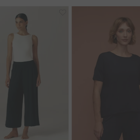
38
40
44
36
38
46