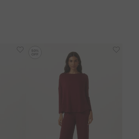
-
20%
-
50%
50%