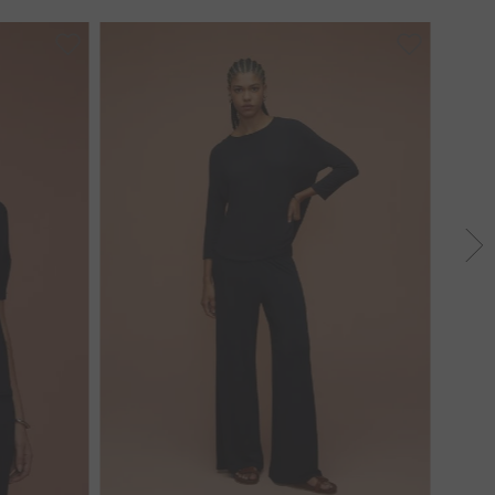
PP
GG