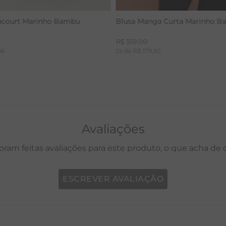
acourt Marinho Bambu
Blusa Manga Curta Marinho 
R$
359
,
00
66
2
x de
R$
179
,
50
Avaliações
oram feitas avaliações para este produto, o que acha de
ESCREVER AVALIAÇÃO
P
M
G
GG
PP
P
M
G