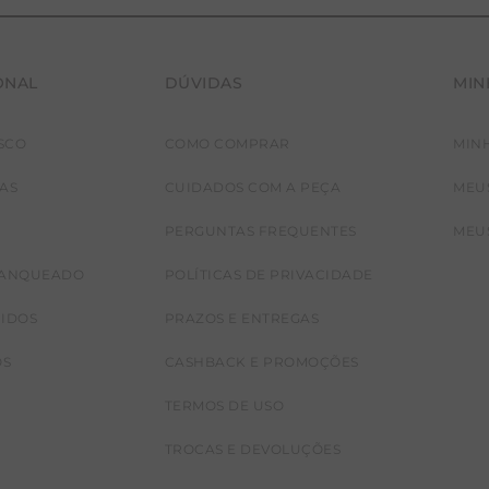
ONAL
DÚVIDAS
MIN
SCO
COMO COMPRAR
MIN
JAS
CUIDADOS COM A PEÇA
MEU
PERGUNTAS FREQUENTES
MEU
RANQUEADO
POLÍTICAS DE PRIVACIDADE
CIDOS
PRAZOS E ENTREGAS
OS
CASHBACK E PROMOÇÕES
TERMOS DE USO
TROCAS E DEVOLUÇÕES