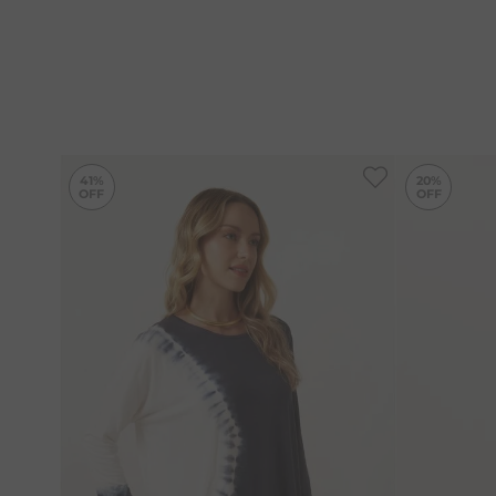
-
41%
41%
20%