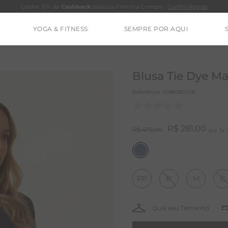
Ganhe 10% de
Cashback
para sua Próxima Compra -
Confira Regras
YOGA & FITNESS
SEMPRE POR AQUI
TERMOS MAIS BUSCADOS
CALÇA
Blusa Tie Dye Ma
BLUSAS
Referência
:
0086260058
ESTIDOS
BAMBU
R$
281
,
00
R$
479
,
00
1
MACACÃO
BARRA
PP
P
M
G
IE DYE
ALGODÃO
RENATA