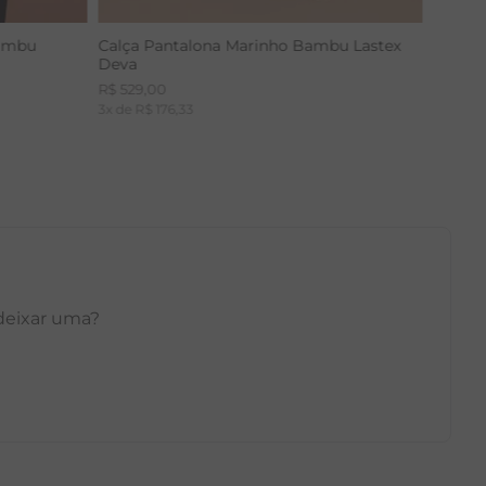
Bambu
Calça Pantalona Marinho Bambu Lastex
Deva
R$
529
,
00
3
x de
R$
176
,
33
 deixar uma?
GG
PP
P
M
G
GG