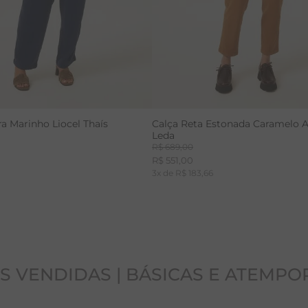
a Marinho Liocel Thaís
Calça Reta Estonada Caramelo 
Leda
R$
689
,
00
R$
551
,
00
3
x de
R$
183
,
66
S VENDIDAS | BÁSICAS E ATEMPO