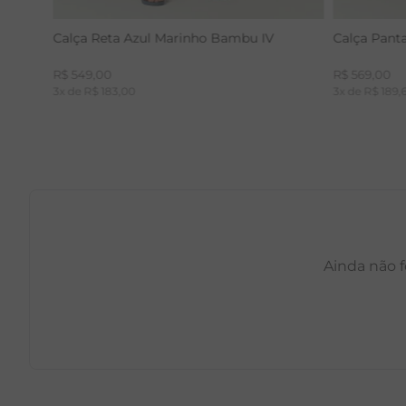
Calça Reta Azul Marinho Bambu IV
Calça Pant
R$
549
,
00
R$
569
,
00
3
x de
R$
183
,
00
3
x de
R$
189
,
Ainda não f
PP
P
M
G
GG
PP