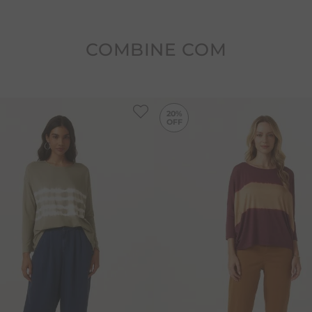
Nunca deixar de molho.
COMBINE COM
-
20%
20%