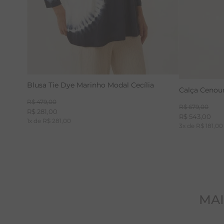
Blusa Tie Dye Marinho Modal Cecília
Calça Cenour
R$
479
,
00
R$
679
,
00
R$
281
,
00
R$
543
,
00
1
x de
R$
281
,
00
3
x de
R$
181
,
00
MAI