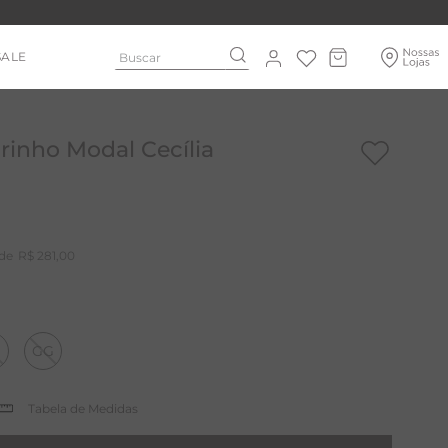
Buscar
SALE
rinho Modal Cecília
R$
281
,
00
GG
Tabela de Medidas