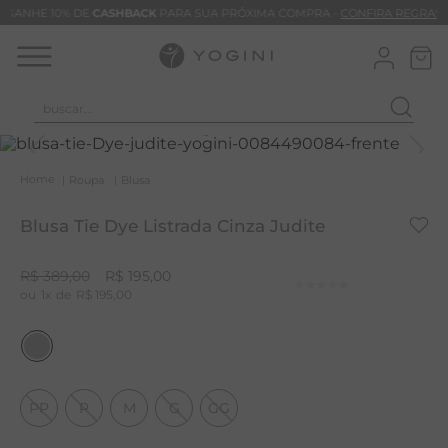
GANHE 10% DE
CASHBACK
PARA SUA PRÓXIMA COMPRA -
CONFIRA REGRAS
buscar...
T
M
Roupa
Blusa
B
Blusa Tie Dye Listrada Cinza Judite
C
B
R$
389
,
00
R$
195
,
00
1
R$
195
,
00
V
B
B
M
PP
P
M
G
GG
T