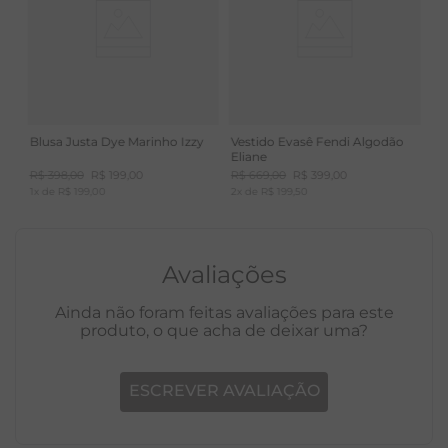
Blusa Justa Dye Marinho Izzy
Vestido Evasê Fendi Algodão
Eliane
R$
398
,
00
R$
199
,
00
R$
669
,
00
R$
399
,
00
1
x de
R$
199
,
00
2
x de
R$
199
,
50
Avaliações
Ainda não foram feitas avaliações para este
produto, o que acha de deixar uma?
ESCREVER AVALIAÇÃO