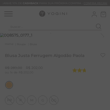
GANHE 10% DE
CASHBACK
PARA SUA PRÓXIMA COMPRA -
CONFIRA REGRAS
buscar...
T
M
Roupa
Blusa
B
Blusa Justa Ferrugem Algodão Paola
C
B
R$
289
,
00
R$
202
,
00
1
R$
202
,
00
V
B
B
M
PP
P
M
G
GG
T