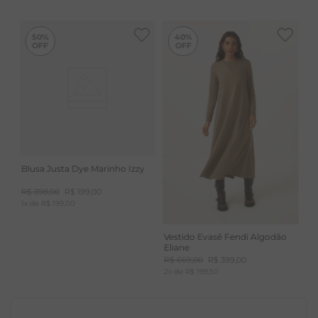
-
40%
50%
40%
Blusa Justa Dye Marinho Izzy
R$
398
,
00
R$
199
,
00
1
x de
R$
199
,
00
Vestido Evasê Fendi Algodão
Eliane
R$
669
,
00
R$
399
,
00
2
x de
R$
199
,
50