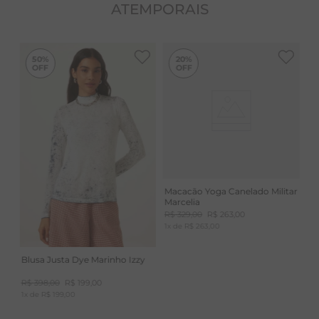
ATEMPORAIS
-
50%
50%
20%
Macacão Yoga Canelado Militar
Marcelia
R$
329
,
00
R$
263
,
00
1
x de
R$
263
,
00
Blusa Justa Dye Marinho Izzy
R$
398
,
00
R$
199
,
00
1
x de
R$
199
,
00