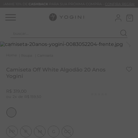
GANHE 10% DE
CASHBACK
PARA SUA PRÓXIMA COMPRA -
CONFIRA REGRAS
buscar...
T
M
Roupa
Camiseta
B
Camiseta Off White Algodão 20 Anos
C
Yogini
B
R$
319
,
00
V
2
R$
159
,
50
B
M
B
PP
P
M
G
GG
T