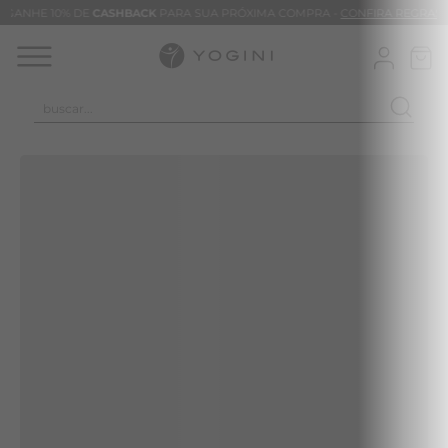
GANHE 10% DE
CASHBACK
PARA SUA PRÓXIMA COMPRA -
CONFIRA REGRAS
buscar...
TERMOS MAIS BUSCADOS
CALÇA
CLEO
BLUSAS
VESTIDOS
BAMBU
MACACÃO
BARRA
TIE DYE