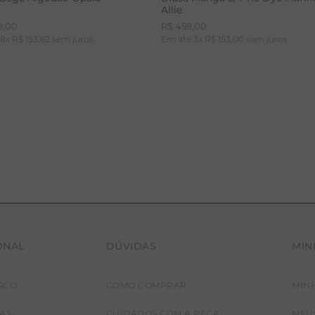
Allie
9
,
00
R$
459
,
00
é
8
x
R$
153
,
62
sem juros
Em até
3
x
R$
153
,
00
sem juros
ONAL
DÚVIDAS
MIN
36
38
40
42
PP
P
M
G
SCO
COMO COMPRAR
MIN
JAS
CUIDADOS COM A PEÇA
MEU