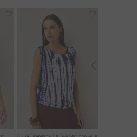
ho
Blusa Drapeada Tie Dye Marinho Allie