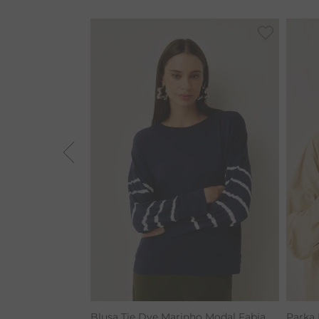
BAMBU
MACACÃO
BARRA
TIE DYE
ALGODÃO
RENATA
CALÇA BAMBU
Blusa Tie Dye Marinho Modal Fabia
Parka