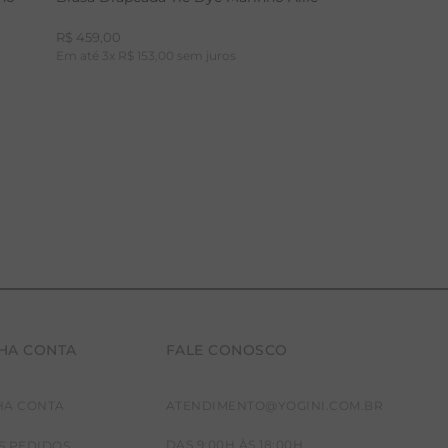
R$
459
,
00
Em até
3
x
R$
153
,
00
sem juros
HA CONTA
FALE CONOSCO
P
M
G
HA CONTA
ATENDIMENTO@YOGINI.COM.BR
DAS 9:00H ÀS 18:00H
S PEDIDOS