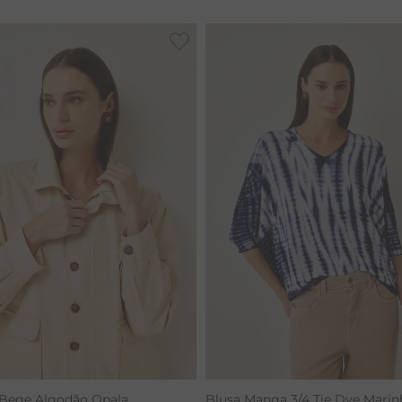
CALÇA BAMBU
 Bege Algodão Opala
Blusa Manga 3/4 Tie Dye Marin