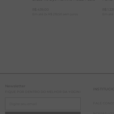
R$
439
,
00
R$
1
.
22
Em até
2
x
R$
219
,
50
sem juros
Em at
Newsletter
INSTITUCI
PP
P
FIQUE POR DENTRO DO MELHOR DA YOGINI
FALE CONO
NOSSAS LO