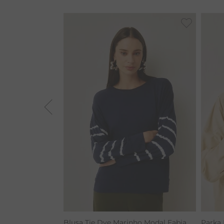
BAMBU
BARRA
MACACÃO
TIE DYE
ALGODÃO
RENATA
CALÇA BAMBU
Blusa Tie Dye Marinho Modal Fabia
Parka