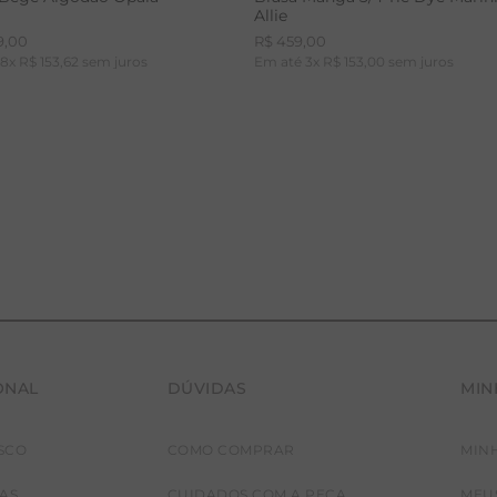
Allie
9
,
00
R$
459
,
00
é
8
x
R$
153
,
62
sem juros
Em até
3
x
R$
153
,
00
sem juros
ONAL
DÚVIDAS
MIN
36
38
40
42
PP
P
M
G
SCO
COMO COMPRAR
MIN
JAS
CUIDADOS COM A PEÇA
MEU