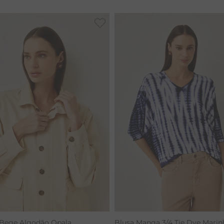
CALÇA BAMBU
 Bege Algodão Opala
Blusa Manga 3/4 Tie Dye Marin