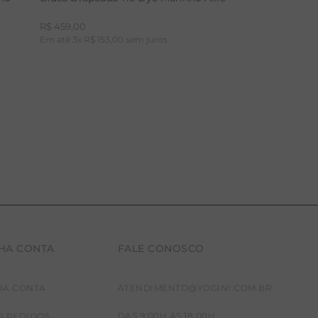
R$
459
,
00
Em até
3
x
R$
153
,
00
sem juros
HA CONTA
FALE CONOSCO
P
M
G
HA CONTA
ATENDIMENTO@YOGINI.COM.BR
DAS 9:00H ÀS 18:00H
S PEDIDOS