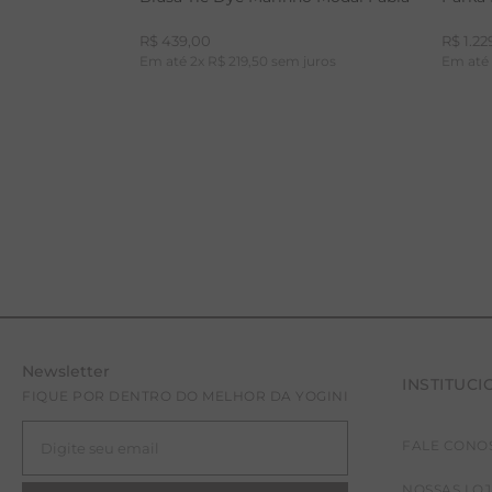
R$
439
,
00
R$
1
.
22
Em até
2
x
R$
219
,
50
sem juros
Em at
Newsletter
INSTITUCI
PP
P
FIQUE POR DENTRO DO MELHOR DA YOGINI
FALE CONO
NOSSAS LO