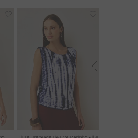
ho
Blusa Drapeada Tie Dye Marinho Allie