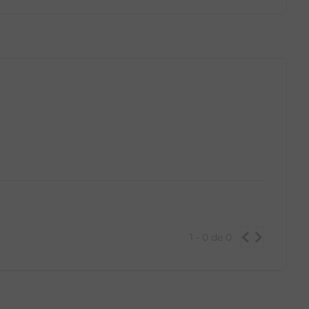
GG
PP
P
M
G
GG
1 - 0
de
0