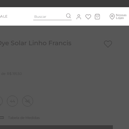
Buscar
SALE
ye Solar Linho Francis
R$
191
,
50
44
46
Tabela de Medidas