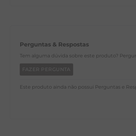
PP
P
M
G
GG
PP
Perguntas
&
Respostas
Tem alguma dúvida sobre este produto? Pergunt
FAZER PERGUNTA
Este produto ainda não possui Perguntas e Res