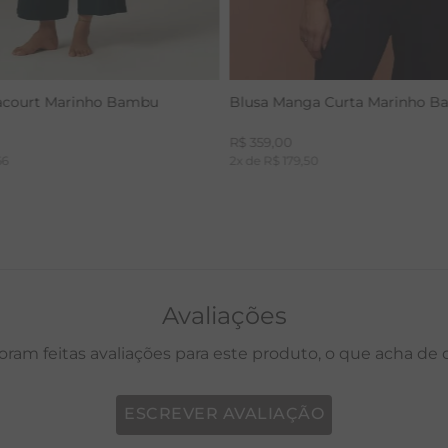
acourt Marinho Bambu
Blusa Manga Curta Marinho 
R$
359
,
00
66
2
x de
R$
179
,
50
Avaliações
oram feitas avaliações para este produto, o que acha de
ESCREVER AVALIAÇÃO