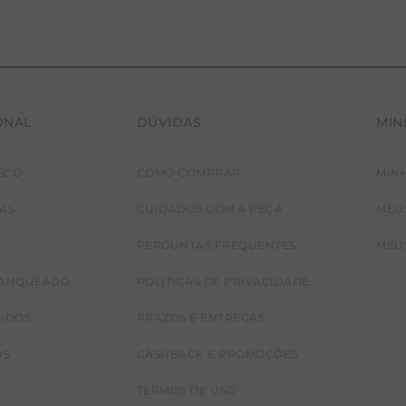
ONAL
DÚVIDAS
MIN
SCO
COMO COMPRAR
MIN
JAS
CUIDADOS COM A PEÇA
MEU
PERGUNTAS FREQUENTES
MEU
RANQUEADO
POLÍTICAS DE PRIVACIDADE
CIDOS
PRAZOS E ENTREGAS
OS
CASHBACK E PROMOÇÕES
TERMOS DE USO