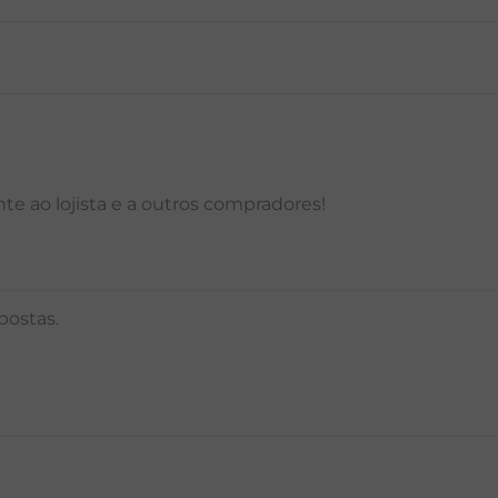
P
M
G
GG
PP
P
M
G
e ao lojista e a outros compradores!
postas.