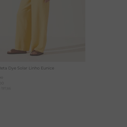
Reta Dye Solar Linho Eunice
00
00
$
197
,
66