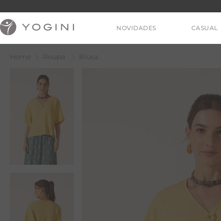
NOVIDADES
CASUAL
Roupa
Blusa
V
T