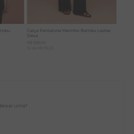
Bambu
Calça Pantalona Marinho Bambu Lastex
Deva
R$
529
,
00
3
x de
R$
176
,
33
 deixar uma?