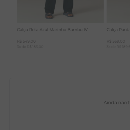
Calça Reta Azul Marinho Bambu IV
Calça Pant
R$
549
,
00
R$
569
,
00
3
x de
R$
183
,
00
3
x de
R$
189
,
Ainda não f