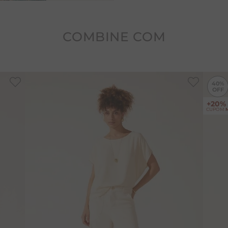
COMBINE COM
-
40%
40%
+20%
CUPOM