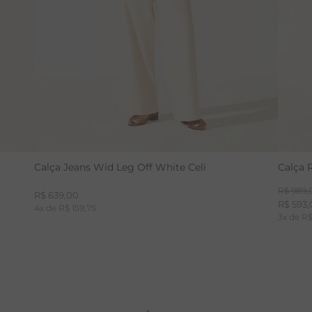
Calça Jeans Wid Leg Off White Celi
Calça 
R$
989
,
R$
639
,
00
R$
593
,
4
x de
R$
159
,
75
3
x de
R