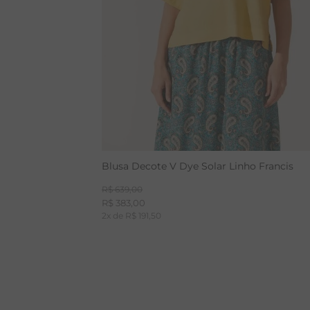
Blusa Decote V Dye Solar Linho Francis
R$
639
,
00
R$
383
,
00
2
x de
R$
191
,
50