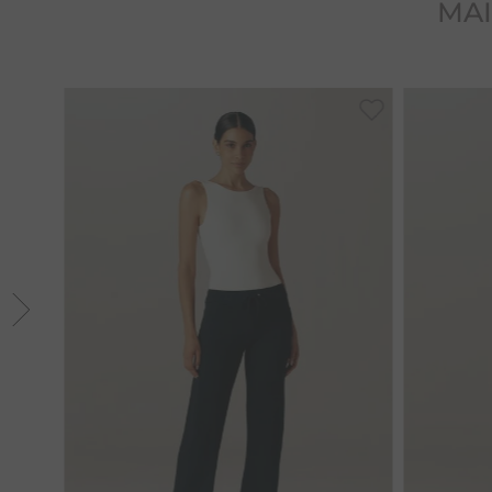
MAI
38
44