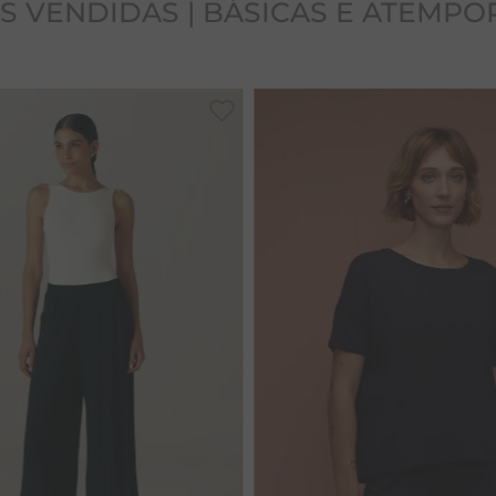
S VENDIDAS | BÁSICAS E ATEMPO
38
40
42