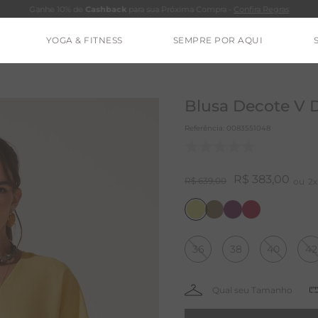
Ganhe 10% de
Cashback
para sua Próxima Compra -
Confira Regras
YOGA & FITNESS
SEMPRE POR AQUI
TERMOS MAIS BUSCADOS
CALÇA
Blusa Decote V D
BLUSAS
Referência
:
0083551048
ESTIDOS
BAMBU
R$
383
,
00
R$
639
,
00
2
MACACÃO
BARRA
36
38
40
42
IE DYE
ALGODÃO
RENATA