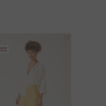
-
40%
 OFF
MAIS20