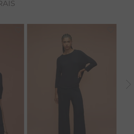
RAIS
38
40
42
44
46