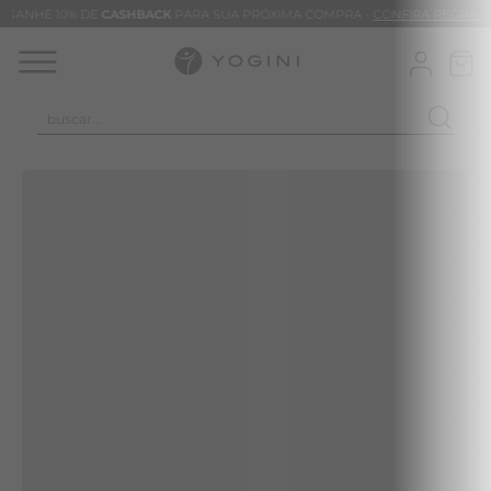
GANHE 10% DE
CASHBACK
PARA SUA PRÓXIMA COMPRA -
CONFIRA REGRAS
buscar...
TERMOS MAIS BUSCADOS
CALÇA
BLUSAS
VESTIDOS
BAMBU
MACACÃO
BARRA
TIE DYE
ALGODÃO