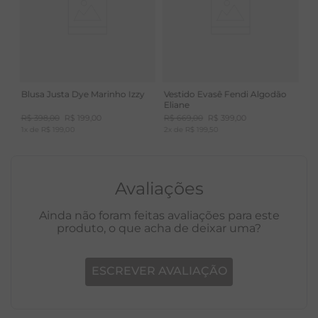
Blusa Justa Dye Marinho Izzy
Vestido Evasê Fendi Algodão
Eliane
R$
398
,
00
R$
199
,
00
R$
669
,
00
R$
399
,
00
1
x de
R$
199
,
00
2
x de
R$
199
,
50
Avaliações
Ainda não foram feitas avaliações para este
produto, o que acha de deixar uma?
ESCREVER AVALIAÇÃO