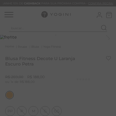
GANHE 10% DE
CASHBACK
PARA SUA PRÓXIMA COMPRA -
CONFIRA REGRAS
buscar...
T
M
Roupa
Blusa
Yoga Fitness
B
Blusa Fitness Decote U Laranja
C
Escuro Petra
B
R$
269
,
00
R$
188
,
00
V
1
R$
188
,
00
B
B
M
PP
P
M
G
GG
T