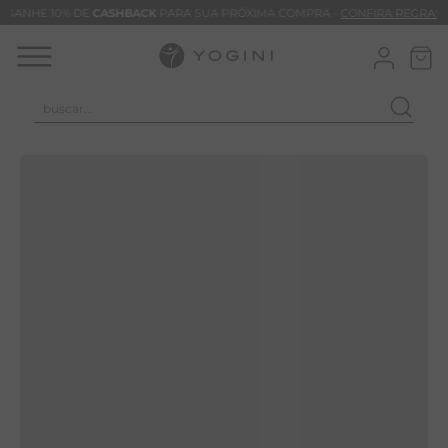
GANHE 10% DE
CASHBACK
PARA SUA PRÓXIMA COMPRA -
CONFIRA REGRAS
buscar...
TERMOS MAIS BUSCADOS
CLEO
CALÇA
BLUSAS
VESTIDOS
BAMBU
BARRA
MACACÃO
TIE DYE