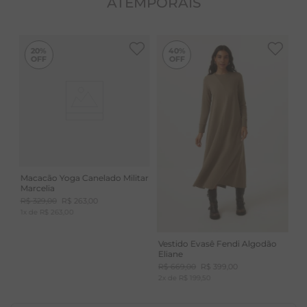
ATEMPORAIS
-
40%
20%
40%
Macacão Yoga Canelado Militar
Marcelia
R$
329
,
00
R$
263
,
00
1
x de
R$
263
,
00
Vestido Evasê Fendi Algodão
Eliane
R$
669
,
00
R$
399
,
00
2
x de
R$
199
,
50