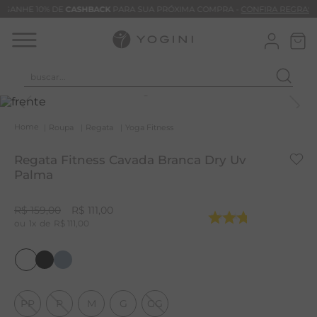
GANHE 10% DE
CASHBACK
PARA SUA PRÓXIMA COMPRA -
CONFIRA REGRAS
buscar...
T
M
Roupa
Regata
Yoga Fitness
B
Regata Fitness Cavada Branca Dry Uv
C
Palma
C
R$
159
,
00
R$
111
,
00
B
1
R$
111
,
00
V
B
B
PP
P
M
G
GG
M