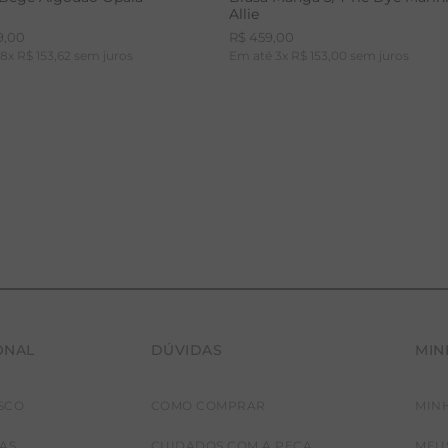
Allie
9
,
00
R$
459
,
00
é
8
x
R$
153
,
62
sem juros
Em até
3
x
R$
153
,
00
sem juros
ONAL
DÚVIDAS
MIN
36
38
40
42
PP
P
M
G
SCO
COMO COMPRAR
MIN
JAS
CUIDADOS COM A PEÇA
MEU