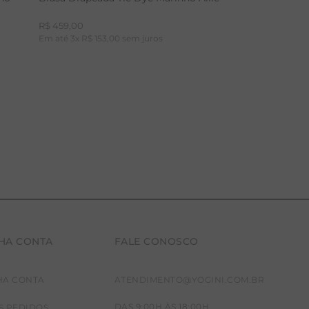
R$
459
,
00
Em até
3
x
R$
153
,
00
sem juros
HA CONTA
FALE CONOSCO
P
M
G
HA CONTA
ATENDIMENTO@YOGINI.COM.BR
DAS 9:00H ÀS 18:00H
S PEDIDOS