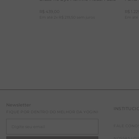
R$
439
,
00
R$
1
.
22
Em até
2
x
R$
219
,
50
sem juros
Em at
Newsletter
INSTITUCI
PP
P
FIQUE POR DENTRO DO MELHOR DA YOGINI
FALE CONO
NOSSAS LO