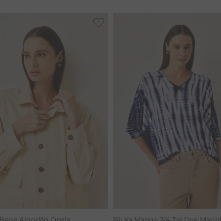
CALÇA BAMBU
 Bege Algodão Opala
Blusa Manga 3/4 Tie Dye Marin