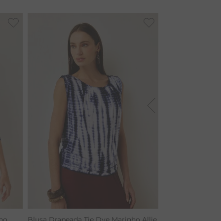
ho
Blusa Drapeada Tie Dye Marinho Allie