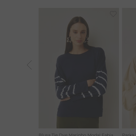
BAMBU
MACACÃO
BARRA
TIE DYE
ALGODÃO
RENATA
CALÇA BAMBU
Blusa Tie Dye Marinho Modal Fabia
Parka